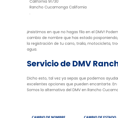
California 91730
Rancho Cucamonga California
.
Teléfono
:
(800)777-0133
¡Insistimos en que no hagas fila en el DMV! Pode
Direcciones
cambio de nombre que has estado posponiendo, r
la registración de tu carro, traila, motocicleta,
agua.
Servicio de DMV Ran
Dicho esto, tal vez ya sepas que podemos ayudar
excelentes opciones que pueden encantarte. En mi
Somos la alternativa del DMV en Rancho Cucamong