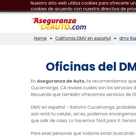
Nuestro sitio web utiliza cookies para ofrecerle u
cookies de acuerdo con nuestra directiva de priv
Home
California DMV en español
dmv Ra
Oficinas del 
En
Aseguranza de Auto,
te recomendamos que an
Cucamonga, CA revises cuales son los servicios di
Recuerda que también ofrecemos servicios de 
DMV en español – Rancho Cucamonga, probableme
aún está tu celular, así es, podemos encargarnos
que salir de casa. Lo hacemos fácil para ti. Servi
Para esas personas que todavía están buscando