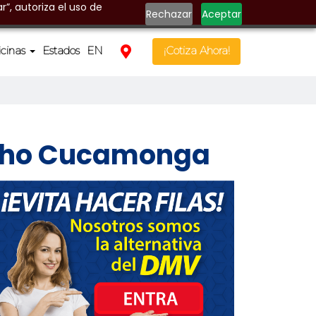
r”, autoriza el uso de
Rechazar
Aceptar
icinas
Estados
EN
¡Cotiza Ahora!
ncho Cucamonga