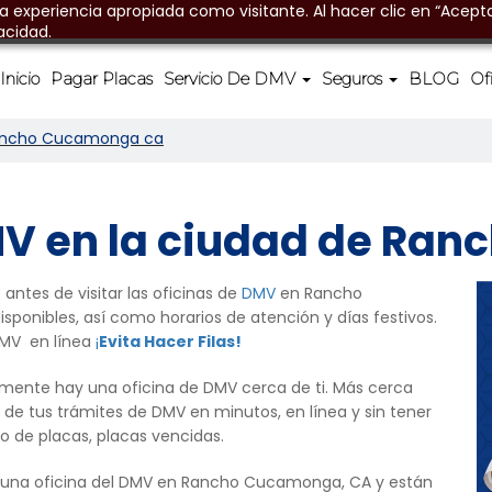
na experiencia apropiada como visitante. Al hacer clic en “Acepta
acidad.
Inicio
Pagar Placas
Servicio De DMV
Seguros
BLOG
Of
ncho Cucamonga ca
DMV en la ciudad de Ra
tes de visitar las oficinas de
DMV
en Rancho
sponibles, así como horarios de atención y días festivos.
DMV en línea
¡
Evita Hacer Filas!
nte hay una oficina de DMV cerca de ti. Más cerca
 de tus trámites de DMV en minutos, en línea y sin tener
cio de placas, placas vencidas.
 una oficina del DMV en Rancho Cucamonga, CA y están