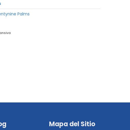
s
entynine Palms
onsiva
og
Mapa del Sitio