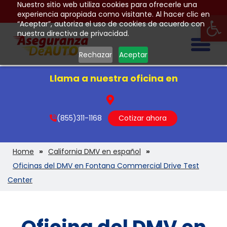
Nuestro sitio web utiliza cookies para ofrecerle una
Op
experiencia apropiada como visitante. Al hacer clic en
“Aceptar”, autoriza el uso de cookies de acuerdo con
nuestra directiva de privacidad.
Togg
Rechazar
Aceptar
Llama a nuestra oficina en
(855)311-1168
Cotizar ahora
Home
California DMV en español
Oficinas del DMV en Fontana Commercial Drive Test
Center