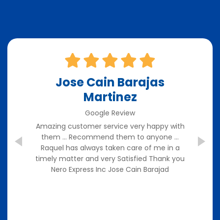
Jose Cain Barajas
Martinez
Tod
Google Review
reat
at
Amazing customer service very happy with
Ca
them … Recommend them to anyone …
C
Raquel has always taken care of me in a
timely matter and very Satisfied Thank you
in
Nero Express Inc Jose Cain Barajad
man
and