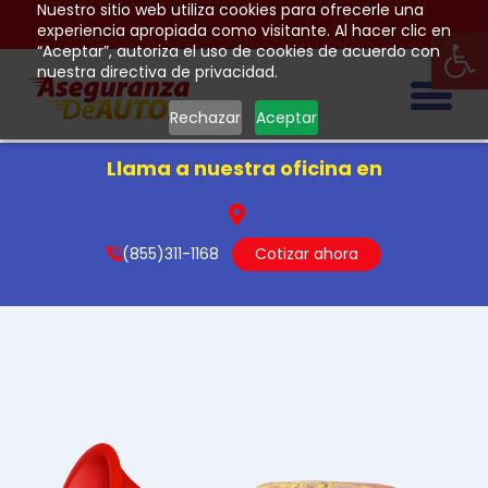
Nuestro sitio web utiliza cookies para ofrecerle una
Op
experiencia apropiada como visitante. Al hacer clic en
“Aceptar”, autoriza el uso de cookies de acuerdo con
nuestra directiva de privacidad.
Togg
Rechazar
Aceptar
Llama a nuestra oficina en
(855)311-1168
Cotizar ahora