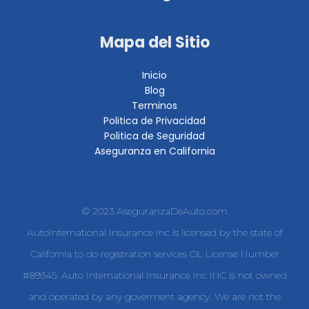
Mapa del Sitio
Inicio
Blog
Terminos
Politica de Privacidad
Politica de Seguridad
Aseguranza en California
© 2023 AseguranzaDeAuto.com
AutoInternational Insurance Inc is licensed by the state of
California to do registration services OL License Number
#89345. Auto International Insurance Inc INC is not owned
and operated by any goverment agency. We are not the