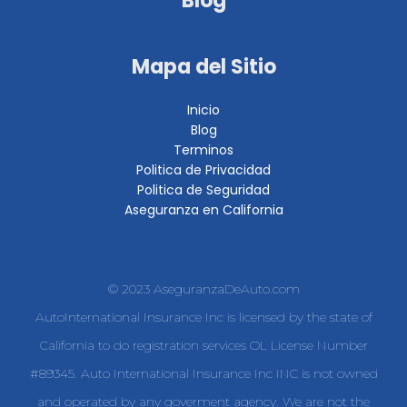
Blog
Mapa del Sitio
Inicio
Blog
Terminos
Politica de Privacidad
Politica de Seguridad
Aseguranza en California
© 2023 AseguranzaDeAuto.com
AutoInternational Insurance Inc is licensed by the state of
California to do registration services OL License Number
#89345. Auto International Insurance Inc INC is not owned
and operated by any goverment agency. We are not the