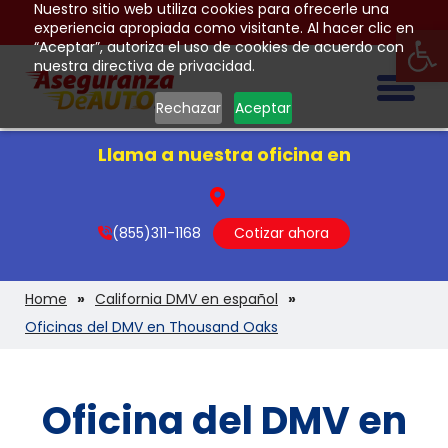
Nuestro sitio web utiliza cookies para ofrecerle una
Op
experiencia apropiada como visitante. Al hacer clic en
“Aceptar”, autoriza el uso de cookies de acuerdo con
nuestra directiva de privacidad.
Togg
Rechazar
Aceptar
Llama a nuestra oficina en
(855)311-1168
Cotizar ahora
Home
California DMV en español
Oficinas del DMV en Thousand Oaks
Oficina del DMV en