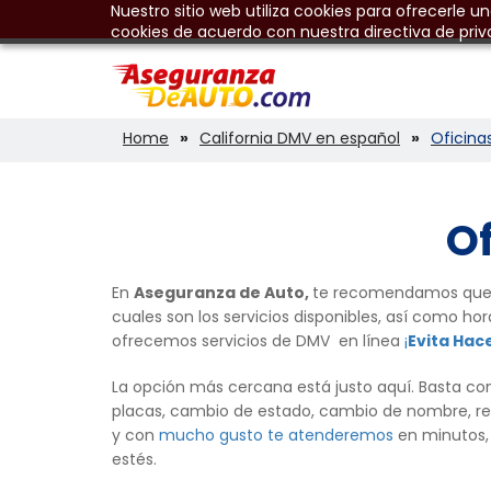
Nuestro sitio web utiliza cookies para ofrecerle u
cookies de acuerdo con nuestra directiva de priv
Home
California DMV en español
Oficina
Of
En
Aseguranza de Auto,
te recomendamos que
cuales son los servicios disponibles, así como ho
ofrecemos servicios de DMV en línea
¡
Evita Hace
La opción más cercana está justo aquí. Basta con
placas, cambio de estado, cambio de nombre, reg
y con
mucho gusto te atenderemos
en minutos,
estés.