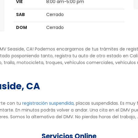
VIE
8:00 am-5:00 pm
SAB
Cerrado
DOM
Cerrado
e DMV Seaside, CA! Podemos encargarnos de tus trámites de regis
tado posponiendo tanto, registra tu auto de otro estado en Cal
, traila, motocicleta, troques, vehículos comerciales, vehículo
aside, CA
rte con tu
registración suspendida
, placas suspendidas. Es muy
rte. En minutos podrás volver a andar. Una cita en el DMV pue
ieres. Somos la alternativa del DMV. No pierdas horas del trabaj
Servicios Online