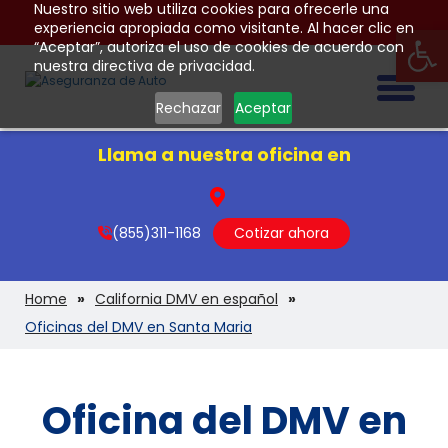
Nuestro sitio web utiliza cookies para ofrecerle una
Op
experiencia apropiada como visitante. Al hacer clic en
“Aceptar”, autoriza el uso de cookies de acuerdo con
nuestra directiva de privacidad.
Togg
Rechazar
Aceptar
Llama a nuestra oficina en
(855)311-1168
Cotizar ahora
Home
California DMV en español
Oficinas del DMV en Santa Maria
Oficina del DMV en