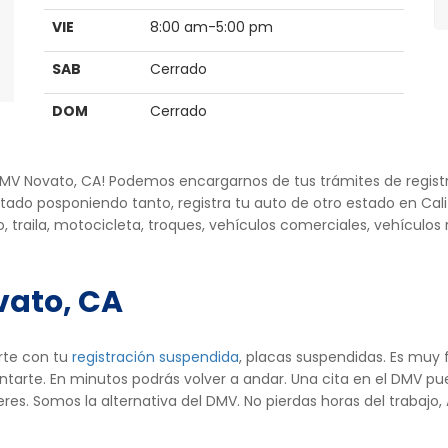
VIE
8:00 am-5:00 pm
SAB
Cerrado
DOM
Cerrado
e DMV Novato, CA! Podemos encargarnos de tus trámites de regist
tado posponiendo tanto, registra tu auto de otro estado en Cal
, traila, motocicleta, troques, vehículos comerciales, vehículo
vato, CA
rte con tu
registración suspendida
, placas suspendidas. Es muy
rte. En minutos podrás volver a andar. Una cita en el DMV pue
ieres. Somos la alternativa del DMV. No pierdas horas del trabaj