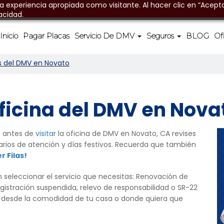
na experiencia apropiada como visitante. Al hacer clic en “Acepta
acidad.
Inicio
Pagar Placas
Servicio De DMV
Seguros
BLOG
Of
s del DMV en Novato
ficina del DMV en Nova
 antes de
visitar
la oficina de DMV en Novato, CA revises
rarios de atención y días festivos. Recuerda que también
r Filas!
 seleccionar el servicio que necesitas: Renovación de
istración suspendida, relevo de responsabilidad o SR-22
 desde la comodidad de tu casa o donde quiera que