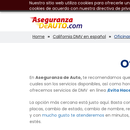
Nuestro sitio web utiliza cookies para ofrecerle u
cookies de acuerdo con nuestra directiva de priv
Home
California DMV en español
Oficina
O
En
Aseguranza de Auto,
te recomendamos que
cuales son los servicios disponibles, así como ho
ofrecemos servicios de DMV en línea
¡
Evita Hace
La opción más cercana está justo aquí. Basta con
placas, cambio de estado, cambio de nombre, reg
y con
mucho gusto te atenderemos
en minutos,
estés.