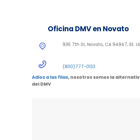
Oficina DMV en Novato
936 7th St, Novato, CA 94947, EE. U
(800)777-0133
Adios a las filas
, nosotros somos la alternati
del DMV