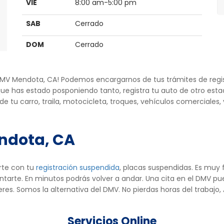
VIE
8:00 am-5:00 pm
SAB
Cerrado
DOM
Cerrado
e DMV Mendota, CA! Podemos encargarnos de tus trámites de regis
ue has estado posponiendo tanto, registra tu auto de otro esta
e tu carro, traila, motocicleta, troques, vehículos comerciales,
endota, CA
rte con tu
registración suspendida
, placas suspendidas. Es muy
rte. En minutos podrás volver a andar. Una cita en el DMV pue
ieres. Somos la alternativa del DMV. No pierdas horas del trabaj
Servicios Online