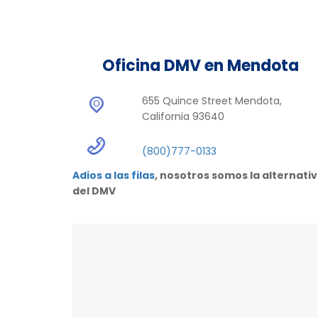
Oficina DMV en Mendota
655 Quince Street Mendota,
California 93640
(800)777-0133
Adios a las filas
, nosotros somos la alternati
del DMV