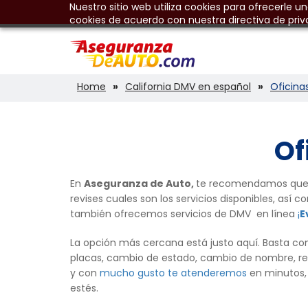
Nuestro sitio web utiliza cookies para ofrecerle u
cookies de acuerdo con nuestra directiva de priv
Home
California DMV en español
Oficina
Of
En
Aseguranza de Auto,
te recomendamos que
revises cuales son los servicios disponibles, así 
también ofrecemos servicios de DMV en línea
¡
E
La opción más cercana está justo aquí. Basta con
placas, cambio de estado, cambio de nombre, reg
y con
mucho gusto te atenderemos
en minutos,
estés.