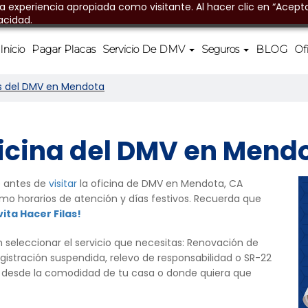
na experiencia apropiada como visitante. Al hacer clic en “Acepta
acidad.
Inicio
Pagar Placas
Servicio De DMV
Seguros
BLOG
Of
s del DMV en Mendota
icina del DMV en Mend
 antes de
visitar
la oficina de DMV en Mendota, CA
como horarios de atención y días festivos. Recuerda que
vita Hacer Filas!
 seleccionar el servicio que necesitas: Renovación de
istración suspendida, relevo de responsabilidad o SR-22
 desde la comodidad de tu casa o donde quiera que