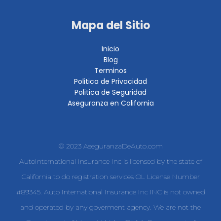
Mapa del Sitio
Inicio
Blog
Terminos
Politica de Privacidad
Politica de Seguridad
Aseguranza en California
© 2023 AseguranzaDeAuto.com
AutoInternational Insurance Inc is licensed by the state of
California to do registration services OL License Number
#89345. Auto International Insurance Inc INC is not owned
and operated by any goverment agency. We are not the