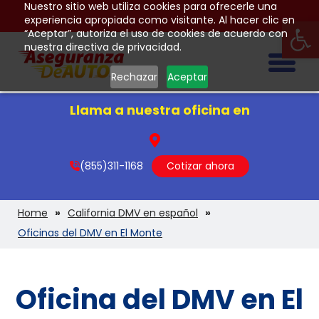
Nuestro sitio web utiliza cookies para ofrecerle una
Op
experiencia apropiada como visitante. Al hacer clic en
“Aceptar”, autoriza el uso de cookies de acuerdo con
nuestra directiva de privacidad.
Togg
Rechazar
Aceptar
Llama a nuestra oficina en
(855)311-1168
Cotizar ahora
Home
California DMV en español
Oficinas del DMV en El Monte
Oficina del DMV en El