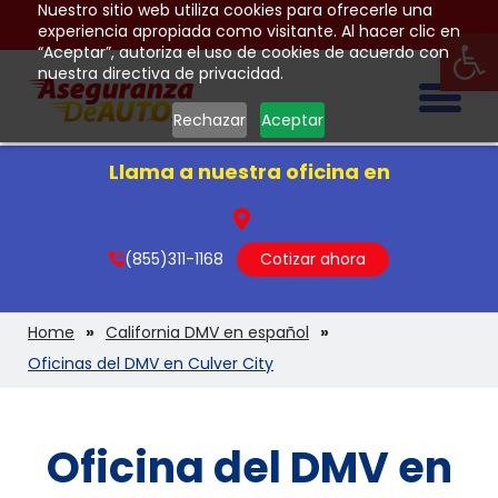
Nuestro sitio web utiliza cookies para ofrecerle una
Op
experiencia apropiada como visitante. Al hacer clic en
“Aceptar”, autoriza el uso de cookies de acuerdo con
nuestra directiva de privacidad.
Togg
Rechazar
Aceptar
Llama a nuestra oficina en
(855)311-1168
Cotizar ahora
Home
California DMV en español
Oficinas del DMV en Culver City
Oficina del DMV en