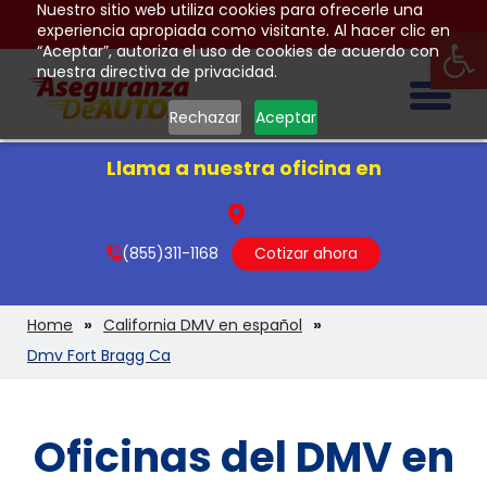
Nuestro sitio web utiliza cookies para ofrecerle una
Op
experiencia apropiada como visitante. Al hacer clic en
“Aceptar”, autoriza el uso de cookies de acuerdo con
nuestra directiva de privacidad.
Togg
Rechazar
Aceptar
Llama a nuestra oficina en
(855)311-1168
Cotizar ahora
Home
California DMV en español
Dmv Fort Bragg Ca
Oficinas del DMV en