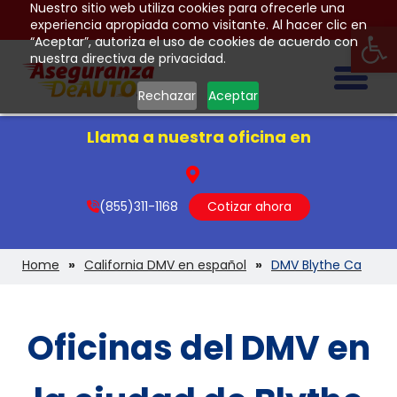
Nuestro sitio web utiliza cookies para ofrecerle una
Op
experiencia apropiada como visitante. Al hacer clic en
“Aceptar”, autoriza el uso de cookies de acuerdo con
nuestra directiva de privacidad.
Togg
Rechazar
Aceptar
Llama a nuestra oficina en
(855)311-1168
Cotizar ahora
Home
California DMV en español
DMV Blythe Ca
Oficinas del DMV en