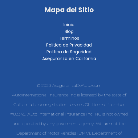
Mapa del Sitio
Inicio
Blog
Terminos
Politica de Privacidad
Politica de Seguridad
Aseguranza en California
© 2023 AseguranzaDeAuto.com
AutoInternational Insurance Inc is licensed by the state of
California to do registration services OL License Number
#89345. Auto International Insurance Inc INC is not owned
and operated by any goverment agency. We are not the
Department of Motor Vehicles (DMV). Department of