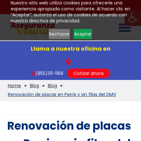
Nuestro sitio web utiliza cookies para ofrecerle una
Op
experiencia apropiada como visitante. Al hacer clic en
“Aceptar”, autoriza el uso de cookies de acuerdo con
nuestra directiva de privacidad.
Togg
Rechazar
Aceptar
Llama a nuestra oficina en
(855)311-1168
Cotizar ahora
Home
Blog
Blog
Renovación de placas en Perris y sin filas del DMV
Renovación de placas