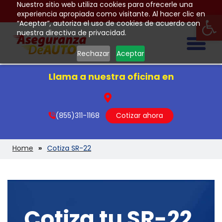
Nuestro sitio web utiliza cookies para ofrecerle una
Op
experiencia apropiada como visitante. Al hacer clic en
“Aceptar”, autoriza el uso de cookies de acuerdo con
nuestra directiva de privacidad.
Togg
Rechazar
Aceptar
Llama a nuestra oficina en
(855)311-1168
Cotizar ahora
Home
Cotiza SR-22
Cotiza tu SR-22.