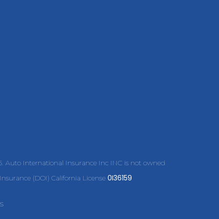
45. Auto International Insurance Inc INC is not owned
0I36159
nsurance (DOI) California License
s