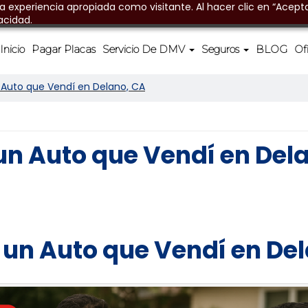
na experiencia apropiada como visitante. Al hacer clic en “Acepta
acidad.
Inicio
Pagar Placas
Servicio De DMV
Seguros
BLOG
Of
Auto que Vendí en Delano, CA
un Auto que Vendí en Del
un Auto que Vendí en De