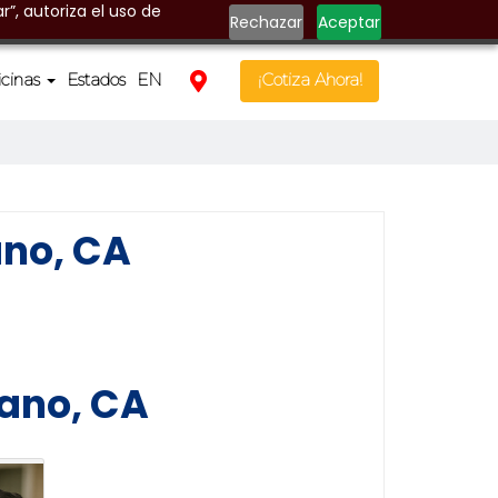
r”, autoriza el uso de
Rechazar
Aceptar
icinas
Estados
EN
¡Cotiza Ahora!
ano, CA
lano, CA