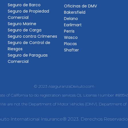
Seguro de Barco
Oficinas de DMV
Seguro de Propiedad
Bakersfield
Comercial
Delano
Seguro Marine
Earlimart
Seguro de Carga
Perris
Seguro contra Crímenes
Wasco
Seguro de Control de
Placas
Riesgos
Shafter
Seguro de Paraguas
Comercial
© 2023 AseguranzaDeAuto.com
tate of California to do registration services OL License Number #893
e are not the Department of Motor Vehicles (DMV). Department of I
Auto International Insurance® 2023. Derechos Reservado