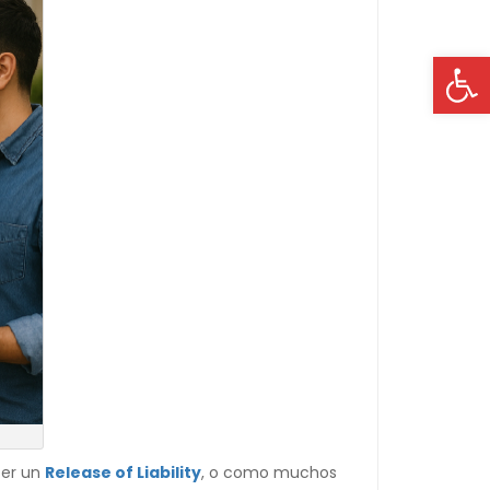
Op
cer un
Release of Liability
, o como muchos