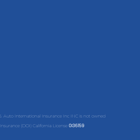
45. Auto International Insurance Inc INC is not owned
0I36159
nsurance (DOI) California License