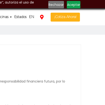
r”, autoriza el uso de
Rechazar
Aceptar
icinas
Estados
EN
¡Cotiza Ahora!
ponsabilidad financiera futura, por lo