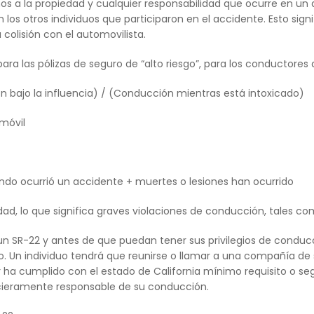
ños a la propiedad y cualquier responsabilidad que ocurre en un 
 los otros individuos que participaron en el accidente. Esto signi
colisión con el automovilista.
para las pólizas de seguro de “alto riesgo”, para los conductores 
bajo la influencia) / (Conducción mientras está intoxicado)
móvil
do ocurrió un accidente + muertes o lesiones han ocurrido
ad, lo que significa graves violaciones de conducción, tales co
un SR-22 y antes de que puedan tener sus privilegios de conduc
mo. Un individuo tendrá que reunirse o llamar a una compañía de
r ha cumplido con el estado de California mínimo requisito o s
ncieramente responsable de su conducción.