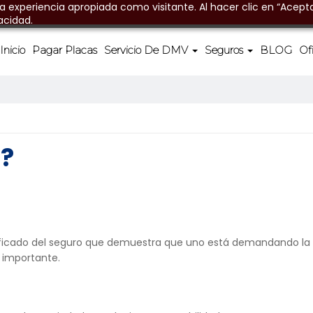
na experiencia apropiada como visitante. Al hacer clic en “Acepta
acidad.
Inicio
Pagar Placas
Servicio De DMV
Seguros
BLOG
Of
2?
ficado del seguro que demuestra que uno está demandando la res
y importante.