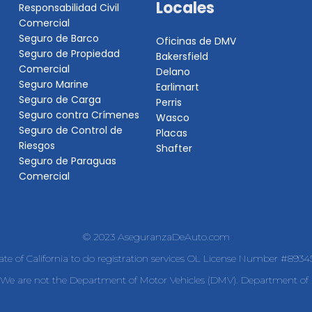
Locales
Responsabilidad Civil
Comercial
Seguro de Barco
Oficinas de DMV
Seguro de Propiedad
Bakersfield
Comercial
Delano
Seguro Marine
Earlimart
Seguro de Carga
Perris
Seguro contra Crímenes
Wasco
Seguro de Control de
Placas
Riesgos
Shafter
Seguro de Paraguas
Comercial
© 2023 AseguranzaDeAuto.com
tate of California to do registration services OL License Number #893
e are not the Department of Motor Vehicles (DMV). Department of I