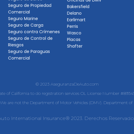
Oficinas de DMV
Seguro de Propiedad
Bakersfield
Comercial
Delano
Seguro Marine
Earlimart
Seguro de Carga
Perris
Seguro contra Crímenes
Wasco
Seguro de Control de
Placas
Riesgos
Shafter
Seguro de Paraguas
Comercial
© 2023 AseguranzaDeAuto.com
tate of California to do registration services OL License Number #893
e are not the Department of Motor Vehicles (DMV). Department of I
Auto International Insurance® 2023. Derechos Reservado