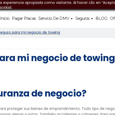
na experiencia apropiada como visitante. Al hacer clic en “Acepta
acidad.
Inicio
Pagar Placas
Servicio De DMV
Seguros
BLOG
Of
seguro para mi negocio de towing
ara mi negocio de towing
uranza de negocio?
ara proteger sus bienes de emprendimiento. Todo tipo de negocio
rsonas ajenas a estos. También accidentes o crímenes. Para pr