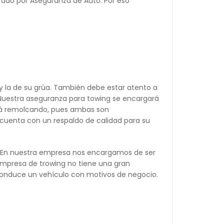
rado por Aseguranza de Auto. Por eso
y la de su grúa. También debe estar atento a
. Nuestra aseguranza para towing se encargará
está remolcando, pues ambas son
 cuenta con un respaldo de calidad para su
s. En nuestra empresa nos encargamos de ser
 empresa de trowing no tiene una gran
conduce un vehículo con motivos de negocio.
.