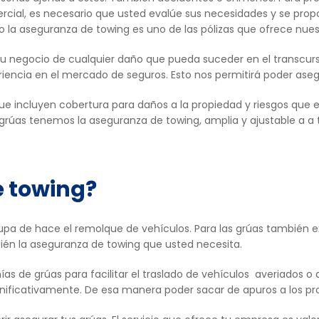
rcial, es necesario que usted evalúe sus necesidades y se pro
o la aseguranza de towing es uno de las pólizas que ofrece nue
u negocio de cualquier daño que pueda suceder en el transcurs
ncia en el mercado de seguros. Esto nos permitirá poder asegu
e incluyen cobertura para daños a la propiedad y riesgos que e
rúas tenemos la aseguranza de towing, amplia y ajustable a a 
e towing?
upa de hace el remolque de vehículos. Para las grúas también e
bién la aseguranza de towing que usted necesita.
ías de grúas para facilitar el traslado de vehículos averiados o
gnificativamente. De esa manera poder sacar de apuros a los pr