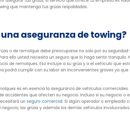
r asegurar tus grúas. El servicio que ofrece tu empresa es valo
wing que mantenga tus grúas respaldadas.
e una aseguranza de towing?
rúas o de remolque debe preocuparse no solo por su seguridad 
Para ello usted necesita un seguro que lo haga sentir tranquilo
ocio de remolques. Eso incluye a su grúa y a el vehículo que 
a podrá cumplir con su labor sin inconvenientes graves ya que
emolques es en esencia la aseguranza de vehículos comerciale
 de accidentes que afecten su negocio. Incluso si su negocio o
necesitará un
seguro comercial
. Si algún operador o empleado 
l negocio, las grúas y además los demás vehículos involucrados