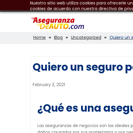
Nuestro sitio web utiliza cookies para ofrecerle u
cookies de acuerdo con nuestra directiva de priv
Home
Blog
Uncategorized
Quiero un 
Quiero un seguro p
February 2, 2021
¿Qué es una aseg
Las aseguranzas de negocios son las ideales p
daños causados por sus propietarios o por pe