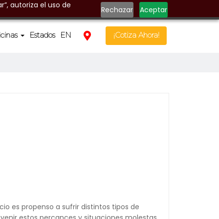
r”, autoriza el uso de
Rechazar
Aceptar
icinas
Estados
EN
¡Cotiza Ahora!
 es propenso a sufrir distintos tipos de
evenir estos percances y situaciones molestas