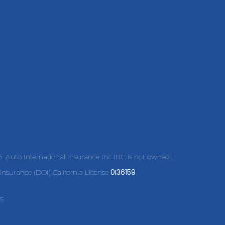
45. Auto International Insurance Inc INC is not owned
0I36159
nsurance (DOI) California License
s