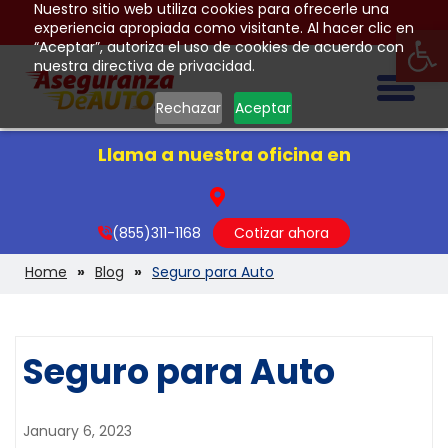
Nuestro sitio web utiliza cookies para ofrecerle una
Op
experiencia apropiada como visitante. Al hacer clic en
“Aceptar”, autoriza el uso de cookies de acuerdo con
nuestra directiva de privacidad.
Togg
Rechazar
Aceptar
Llama a nuestra oficina en
(855)311-1168
Cotizar ahora
Home
Blog
Seguro para Auto
Seguro para Auto
January 6, 2023