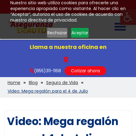
Nuestro sitio web utiliza cookies para ofrecerle una
Op
experiencia apropiada como visitante. Al hacer clic en
“Aceptar”, autoriza el uso de cookies de acuerdo con
nuestra directiva de privacidad.
Togg
Rechazar
Aceptar
Llama a nuestra oficina en
(855)311-1168
Cotizar ahora
Home
Blog
Seguro de Vida
Video: Mega regalón para el 4 de Julio
Video: Mega regalón