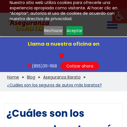
Nuestro sitio web utiliza cookies para ofrecerle una
Op
experiencia apropiada como visitante. Al hacer clic en
“Aceptar”, autoriza el uso de cookies de acuerdo con
nuestra directiva de privacidad.
Togg
Rechazar
Aceptar
Llama a nuestra oficina en
(855)311-1168
Cotizar ahora
Home
Blog
Aseguranza Barata
¿Cuáles son los seguros de autos más baratos?
¿Cuáles son los