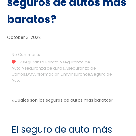
seguros de autos más
baratos?
October 3, 2022
No Comments
Aseguranza Barata
,
Aseguranza de
Auto
,
Aseguranza de autos
,
Aseguranza de
Carros
,
DMV
,
Informacion Dmv
,
Insurance
,
Seguro de
Auto
¿Cuáles son los seguros de autos más baratos?
El seguro de auto más