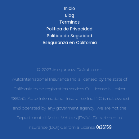
Inicio
Blog
Terminos
Politica de Privacidad
Politica de Seguridad
Aseguranza en California
© 2023 AseguranzaDeAuto.com
AutoInternational Insurance Inc is licensed by the state of
California to do registration services OL License Number
#89345. Auto International Insurance Inc INC is not owned
and operated by any goverment agency. We are not the
Department of Motor Vehicles (DMV). Department of
0I36159
Insurance (DOI) California License