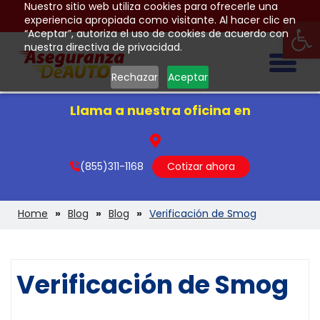
Nuestro sitio web utiliza cookies para ofrecerle una
Op
experiencia apropiada como visitante. Al hacer clic en
“Aceptar”, autoriza el uso de cookies de acuerdo con
nuestra directiva de privacidad.
Togg
Rechazar
Aceptar
Llama a nuestra oficina en
(855)311-1168
Cotizar ahora
Home
Blog
Blog
Verificación de Smog
Verificación de Smog