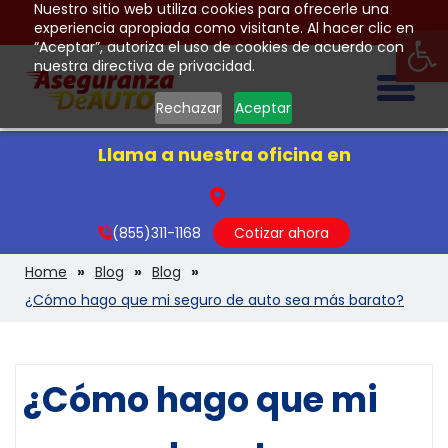
Nuestro sitio web utiliza cookies para ofrecerle una
Op
experiencia apropiada como visitante. Al hacer clic en
“Aceptar”, autoriza el uso de cookies de acuerdo con
nuestra directiva de privacidad.
Togg
Rechazar
Aceptar
Llama a nuestra oficina en
(855)311-1168
Cotizar ahora
Home
Blog
Blog
¿Cómo hago que mi seguro de auto sea más barato?
¿Cómo hago que mi