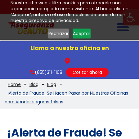
Nuestro sitio web utiliza cookies para ofrecerle una
Op
experiencia apropiada como visitante. Al hacer clic en
“Aceptar”, autoriza el uso de cookies de acuerdo con
nuestra directiva de privacidad.
Togg
Rechazar
Aceptar
Llama a nuestra oficina en
(855)311-1168
Cotizar ahora
Home
Blog
Blog
¡Alerta de Fraude! Se Hacen Pasar por Nuestras Oficinas
para vender seguros falsos
¡Alerta de Fraude! Se