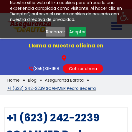
Nuestro sitio web utiliza cookies para ofrecerle una
Op
experiencia apropiada como visitante. Al hacer clic en
“Aceptar”, autoriza el uso de cookies de acuerdo con
nuestra directiva de privacidad.
Togg
Rechazar
Aceptar
Llama a nuestra oficina en
(855)311-1168
Cotizar ahora
Home
Blog
Aseguranza Barata
+1 (623) 242-2239 SCAMMER Pedro Becerra
+1 (623) 242-2239