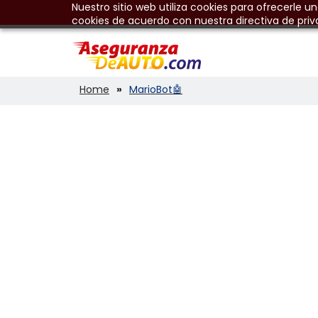
Nuestro sitio web utiliza cookies para ofrecerle u
cookies de acuerdo con nuestra directiva de priv
Home
MarioBot🤖