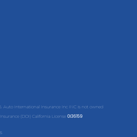
45. Auto International Insurance Inc INC is not owned
0I36159
nsurance (DOI) California License
s