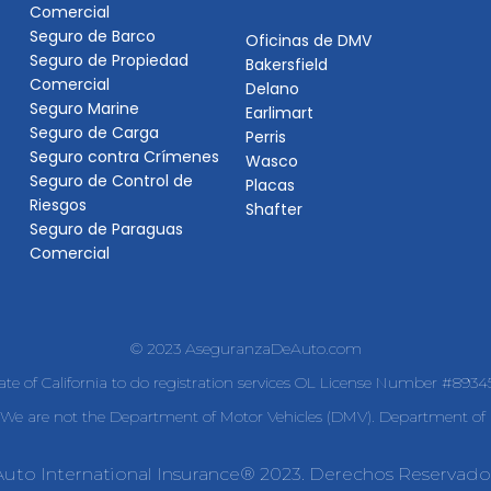
Comercial
Seguro de Barco
Oficinas de DMV
Seguro de Propiedad
Bakersfield
Comercial
Delano
Seguro Marine
Earlimart
Seguro de Carga
Perris
Seguro contra Crímenes
Wasco
Seguro de Control de
Placas
Riesgos
Shafter
Seguro de Paraguas
Comercial
© 2023 AseguranzaDeAuto.com
tate of California to do registration services OL License Number #893
e are not the Department of Motor Vehicles (DMV). Department of I
Auto International Insurance® 2023. Derechos Reservado