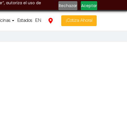
r”, autoriza el uso de
Rechazar
Aceptar
icinas
Estados
EN
¡Cotiza Ahora!