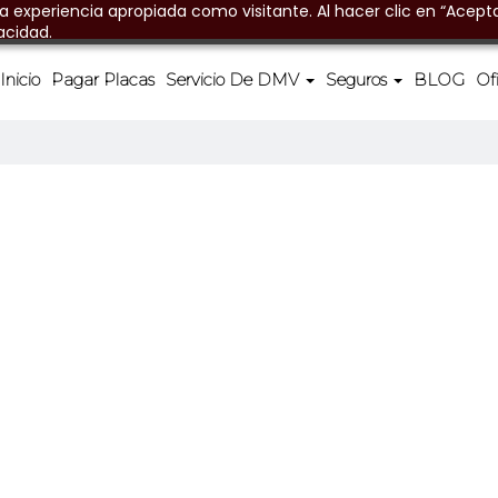
na experiencia apropiada como visitante. Al hacer clic en “Acepta
acidad.
Inicio
Pagar Placas
Servicio De DMV
Seguros
BLOG
Of