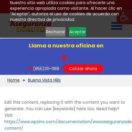
Nuestro sitio web utiliza cookies para ofrecerle una
Op
experiencia apropiada como visitante. Al hacer clic en
“Aceptar”, autoriza el uso de cookies de acuerdo con
nuestra directiva de privacidad.
Togg
Rechazar
Aceptar
Llama a nuestra oficina en
(855)311-1168
Cotizar ahora
Home
Buena Vista Hills
Edit this content, replacing it with the content you want to
generate. You can use {keywords} here too. Need help?
Visit
https://www.wpzinc.com/documentation/wwwaseguranzad
content/