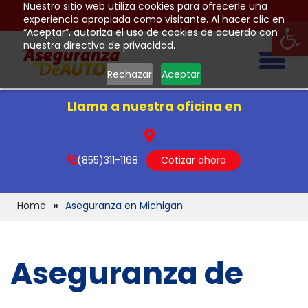
Nuestro sitio web utiliza cookies para ofrecerle una
Op
experiencia apropiada como visitante. Al hacer clic en
“Aceptar”, autoriza el uso de cookies de acuerdo con
nuestra directiva de privacidad.
Togg
Rechazar
Aceptar
Llama a nuestra oficina en
(855)311-1168
Cotizar ahora
Home
Aseguranza en Michigan
Aseguranza de